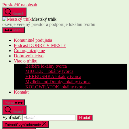
Preskočiť na obsah
Search
Mestský trhík
oživuje verejný priestor a podporuje lokálnu tvorbu
Menu
Komunitné podujatia
Podcast DOBRE V MESTE
Čo organizujeme
Dobrovoľníctvo
Viac o trhíku
Berbère lokálny tvorca
MIULEE – lokálny tvorca
HERBUSHKA lokálny tvorca
Mydielka od Domky lokálny tvorca
KOLOWRÁTOK lokálny tvorca
Kontakt
Menu
Search
Vyhľadať:
Zatvoriť vyhľadávanie