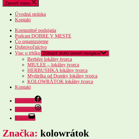
Zatvoriť menu
Úvodná stránka
Kontakt
Komunitné podujatia
Podcast DOBRE V MESTE
Čo organizujeme
Dobrovoľníctvo
Viac o trhíku
Zobraziť druhú úroveň navigácie
Berbère lokálny tvorca
MIULEE – lokálny tvorca
HERBUSHKA lokálny tvorca
Mydielka od Domky lokálny tvorca
KOLOWRÁTOK lokálny tvorca
Kontakt
Facebook
Instagram
E-mail
Značka:
kolowrátok