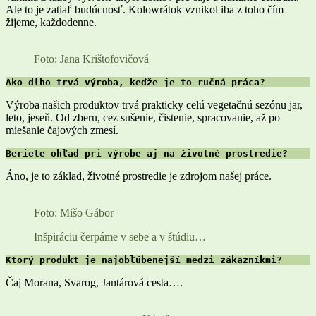
Ale to je zatiaľ budúcnosť. Kolowrátok vznikol iba z toho čím
žijeme, každodenne.
Foto: Jana Krištofovičová
Ako dlho trvá výroba, keďže je to ručná práca?
Výroba našich produktov trvá prakticky celú vegetačnú sezónu jar,
leto, jeseň. Od zberu, cez sušenie, čistenie, spracovanie, až po
miešanie čajových zmesí.
Beriete ohľad pri výrobe aj na životné prostredie?
Áno, je to základ, životné prostredie je zdrojom našej práce.
Foto: Mišo Gábor
Inšpiráciu čerpáme v sebe a v štúdiu…
Ktorý produkt je najobľúbenejší medzi zákazníkmi?
Čaj Morana, Svarog, Jantárová cesta….