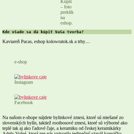
Kúpiš
– foto
preklik
na
eshop.
Kde všade sa dá kúpiť Vaša tvorba?
Kaviareň Pacas, eshop kolowratok.sk a trhy…
e-shop
Instagram
Facebook
Na našom e-shope nájdete bylinkové zmesi, ktoré sú miešané zo
slovenských bylín, taktiež rooibosové zmesi, ktoré sú výborné ako
teplé tak aj ako ľadové čaje, a keramiku od českej keramikárky
Adely Volné, ktorá pre nás vytvorila jedinečný vizuál konvičky