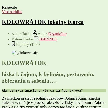
Kategórie
Viac o trhíku
KOLOWRÁTOK lokálny tvorca
Autor článku
Autor:
Organizátor
Dátum článku
16/02/2023
Pripnutý článok
KOLOWRÁTOK
láska k čajom, k bylinám, pestovaniu,
zbieraniu a sušeniu….
Ako vznikla značka a kto sa za ňou skrýva?
Za značkou sa skrýva rodina Strakovcov, Adam a Anna. Značka
stále iba vzniká, je v procese, ale vzišla z lásky k bylinkám a čajom,
vznikla z túžby vytvoriť akýsi domov pre čaje a kultúrne centrum.