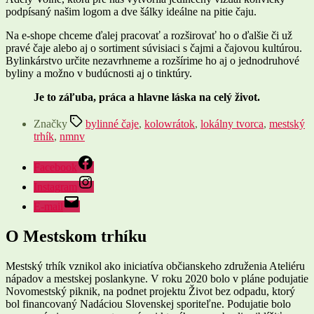
podpísaný našim logom a dve šálky ideálne na pitie čaju.
Na e-shope chceme ďalej pracovať a rozširovať ho o ďalšie či už
pravé čaje alebo aj o sortiment súvisiaci s čajmi a čajovou kultúrou.
Bylinkárstvo určite nezavrhneme a rozšírime ho aj o jednodruhové
byliny a možno v budúcnosti aj o tinktúry.
Je to záľuba, práca a hlavne láska na celý život.
Značky
bylinné čaje
,
kolowrátok
,
lokálny tvorca
,
mestský
trhík
,
nmnv
Facebook
Instagram
E-mail
O Mestskom trhíku
Mestský trhík vznikol ako iniciatíva občianskeho združenia Ateliéru
nápadov a mestskej poslankyne. V roku 2020 bolo v pláne podujatie
Novomestský piknik, na podnet projektu Život bez odpadu, ktorý
bol financovaný Nadáciou Slovenskej sporiteľne. Podujatie bolo