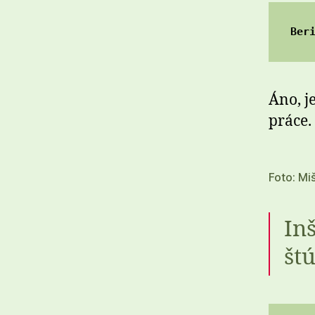
Ber
Áno, j
práce.
Foto: Mi
In
št