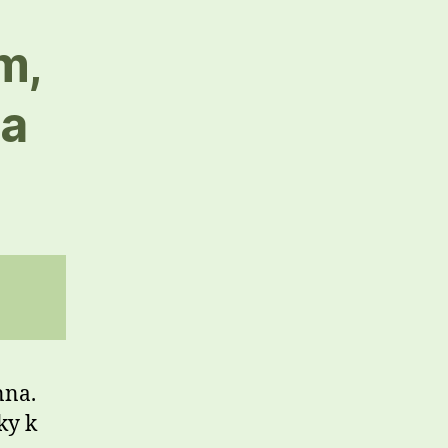
m,
 a
nna.
ky k