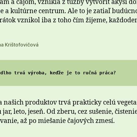
ám a čajom, vznikla z túžby vytvoriť akýsi 
je a kultúrne centrum. Ale to je zatiaľ budúcno
átok vznikol iba z toho čím žijeme, každode
na Krištofovičová
 dlho trvá výroba, keďže je to ručná práca?
 našich produktov trvá prakticky celú veget
jar, leto, jeseň. Od zberu, cez sušenie, čistenie
vanie, až po miešanie čajových zmesí.