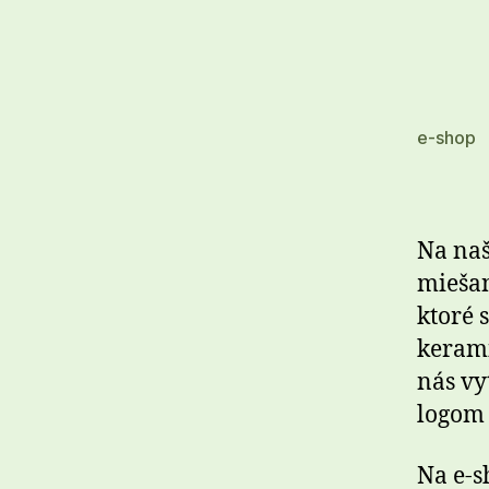
e-shop
Na naš
miešan
ktoré 
kerami
nás vy
logom 
Na e-s