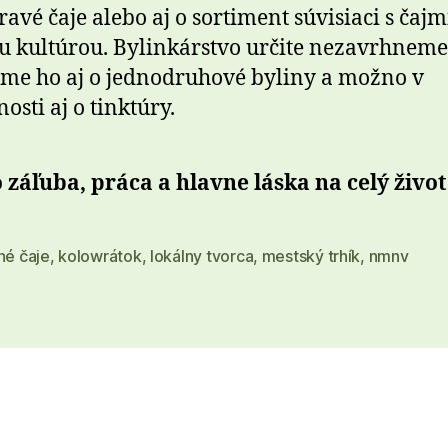
ravé čaje alebo aj o sortiment súvisiaci s čajm
u kultúrou. Bylinkárstvo určite nezavrhneme
ime ho aj o jednodruhové byliny a možno v
osti aj o tinktúry.
o záľuba, práca a hlavne láska na celý život
né čaje
,
kolowrátok
,
lokálny tvorca
,
mestský trhík
,
nmnv