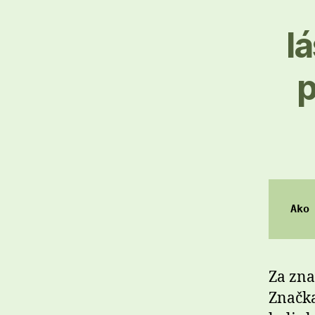
l
p
Ako
Za zna
Značka 