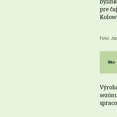
bylink
pre ča
Kolowr
Foto: Ja
Ako
Výroba
sezónu 
spraco