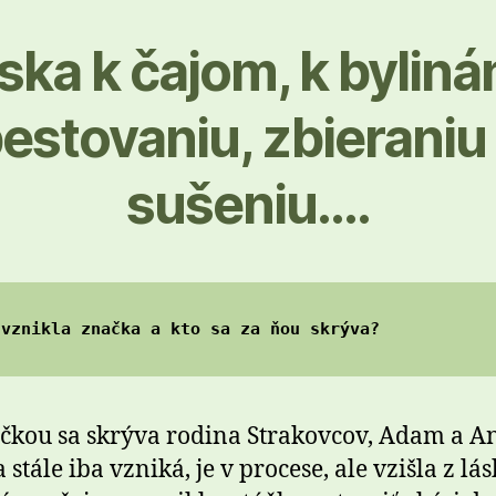
áska k čajom, k byliná
estovaniu, zbieraniu
sušeniu….
 vznikla značka a kto sa za ňou skrýva?
čkou sa skrýva rodina Strakovcov, Adam a A
stále iba vzniká, je v procese, ale vzišla z lás