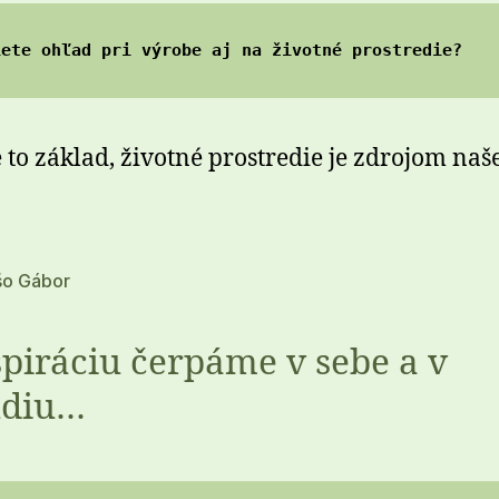
iete ohľad pri výrobe aj na životné prostredie?
e to základ, životné prostredie je zdrojom naš
šo Gábor
špiráciu čerpáme v sebe a v
údiu…