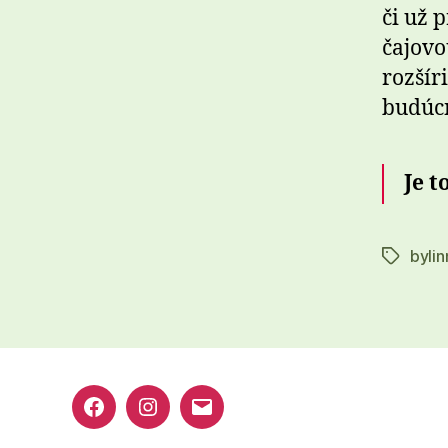
či už p
čajovo
rozšír
budúcn
Je t
bylin
Značky
Facebook
Instagram
E-
mail