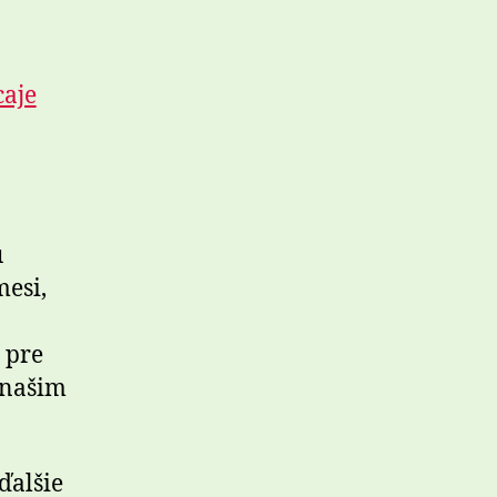
ú
mesi,
 pre
 našim
ďalšie