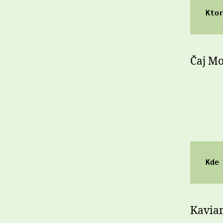
Kto
Čaj Mo
Kde
Kaviar