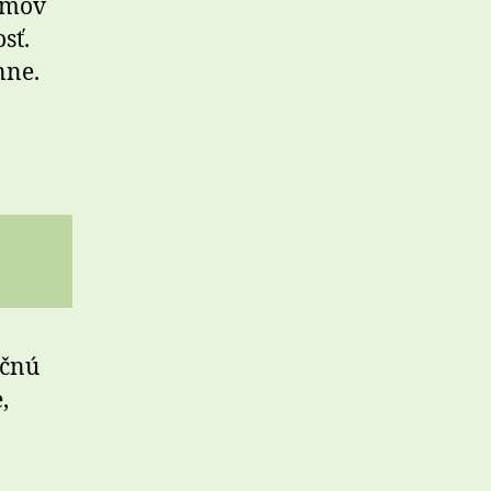
domov
sť.
nne.
ačnú
,