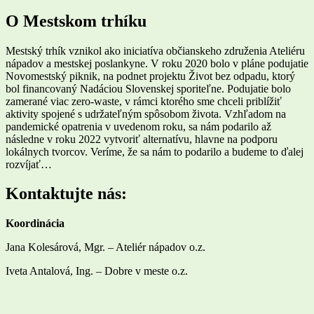
O Mestskom trhíku
Mestský trhík vznikol ako iniciatíva občianskeho združenia Ateliéru
nápadov a mestskej poslankyne. V roku 2020 bolo v pláne podujatie
Novomestský piknik, na podnet projektu Život bez odpadu, ktorý
bol financovaný Nadáciou Slovenskej sporiteľne. Podujatie bolo
zamerané viac zero-waste, v rámci ktorého sme chceli priblížiť
aktivity spojené s udržateľným spôsobom života. Vzhľadom na
pandemické opatrenia v uvedenom roku, sa nám podarilo až
následne v roku 2022 vytvoriť alternatívu, hlavne na podporu
lokálnych tvorcov. Veríme, že sa nám to podarilo a budeme to ďalej
rozvíjať…
Kontaktujte nás:
Koordinácia
Jana Kolesárová, Mgr. – Ateliér nápadov o.z.
Iveta Antalová, Ing. – Dobre v meste o.z.