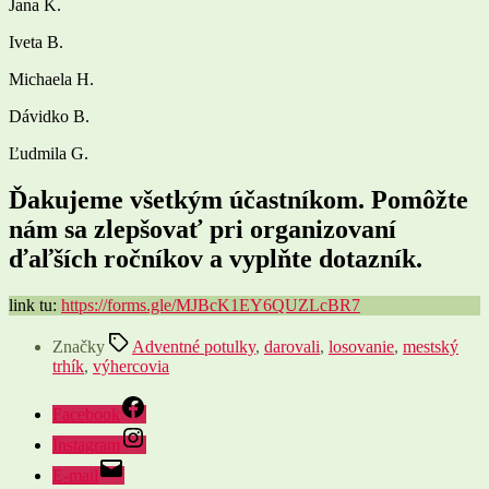
Jana K.
Iveta B.
Michaela H.
Dávidko B.
Ľudmila G.
Ďakujeme všetkým účastníkom. Pomôžte
nám sa zlepšovať pri organizovaní
ďaľších ročníkov a vyplňte dotazník.
link tu:
https://forms.gle/MJBcK1EY6QUZLcBR7
Značky
Adventné potulky
,
darovali
,
losovanie
,
mestský
trhík
,
výhercovia
Facebook
Instagram
E-mail