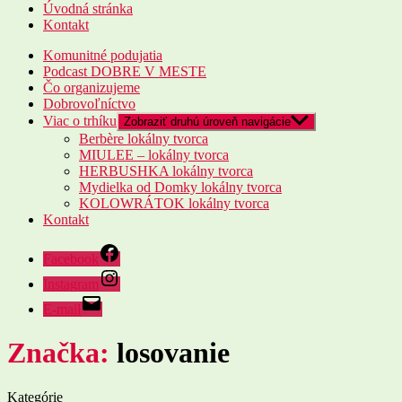
Úvodná stránka
Kontakt
Komunitné podujatia
Podcast DOBRE V MESTE
Čo organizujeme
Dobrovoľníctvo
Viac o trhíku
Zobraziť druhú úroveň navigácie
Berbère lokálny tvorca
MIULEE – lokálny tvorca
HERBUSHKA lokálny tvorca
Mydielka od Domky lokálny tvorca
KOLOWRÁTOK lokálny tvorca
Kontakt
Facebook
Instagram
E-mail
Značka:
losovanie
Kategórie