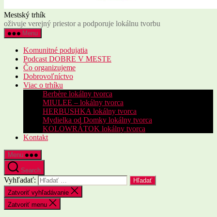
Mestský trhík
oživuje verejný priestor a podporuje lokálnu tvorbu
Menu
Komunitné podujatia
Podcast DOBRE V MESTE
Čo organizujeme
Dobrovoľníctvo
Viac o trhíku
Berbère lokálny tvorca
MIULEE – lokálny tvorca
HERBUSHKA lokálny tvorca
Mydielka od Domky lokálny tvorca
KOLOWRÁTOK lokálny tvorca
Kontakt
Menu
Search
Vyhľadať:
Zatvoriť vyhľadávanie
Zatvoriť menu