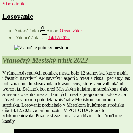
Viac o trhíku
Losovanie
Autor článku
Autor:
Organizátor
Dátum článku
14/12/2022
Vianočný Mestský trhík 2022
V rámci Adventných potuliek mesta bolo 12 stanovísk, ktoré mohli
účastníci navštíviť. Ak navštívili aspoň 5 miest a získali pečiatky, tak
boli zaradaní do zlosovania o krásne ceny, ktoré venovali lokálni
tvorcovia. Začiatok bol pred Mestským kultúrnym strediskom, ďalej
smerom do centra mesta. Tam tých miest s programom bolo viac a
následne sa okruh potuliek uzatváral v Mestskom kultúrnom
stredisku. Losovanie prebiehalo v Mestskom kultúrnom stredisku
dňa 14.12.2022 za prítomnosti TV POHODA, ktorá to
zdokumentovala. Pozrite si záznam aj z archívu na ich YouTube
kanály.