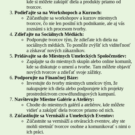
kde si môžete zakúpiť diela a produkty priamo od
tvorcov.
Podieľajte sa na Workshopoch a Kurzoch:
Zúčastňujte sa workshopov a kurzov miestnych
tvorcov, čo nie len posilní ich podnikanie, ale aj vás
zoznámi s ich procesom tvorby.
Zdieľajte na Sociálnych Médiách:
Podporujte tvorcov tým, že zdieľate ich diela na
sociálnych médiách. To pomôže zvýšiť ich viditeľnosť
a získavať nových zákazníkov.
Pridávajte sa do Miestnych Umeleckých Spoločenstiev:
Zapájajte sa do miestnych skupín alebo online komunít,
kde sa diskutuje o umení a tvorbe. Tam môžete objaviť
nových tvorcov a zdieľať svoje zážitky.
Podporujte na Finančnej Báze:
Investujte do tvorby miestnych umelcov tým, že
nakupujete ich diela alebo podporujete ich projekty
prostredníctvom crowdfundingových kampaní.
Navštevujte Miestne Galérie a Ateliéry:
Chodte do miestnych galérií a ateliérov, kde môžete
vidieť a zakúpiť diela tvorcov priamo od nich.
Zúčastňujte sa Vernisáží a Umeleckých Eventov:
Zúčastnite sa vernisáží a otváracích eventov, aby ste
mohli stretnúť tvorcov osobne a komunikovať s nimi o
ich práci.