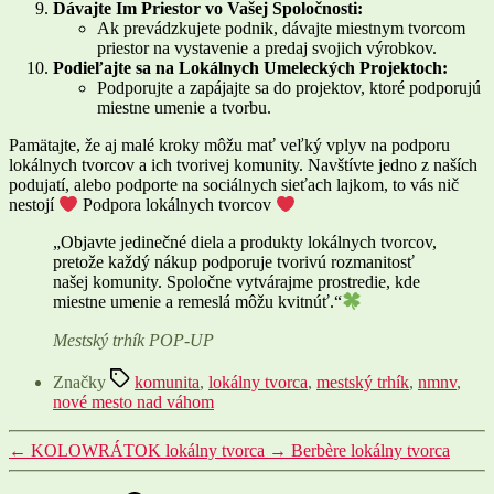
Dávajte Im Priestor vo Vašej Spoločnosti:
Ak prevádzkujete podnik, dávajte miestnym tvorcom
priestor na vystavenie a predaj svojich výrobkov.
Podieľajte sa na Lokálnych Umeleckých Projektoch:
Podporujte a zapájajte sa do projektov, ktoré podporujú
miestne umenie a tvorbu.
Pamätajte, že aj malé kroky môžu mať veľký vplyv na podporu
lokálnych tvorcov a ich tvorivej komunity. Navštívte jedno z naších
podujatí, alebo podporte na sociálnych sieťach lajkom, to vás nič
nestojí
Podpora lokálnych tvorcov
„Objavte jedinečné diela a produkty lokálnych tvorcov,
pretože každý nákup podporuje tvorivú rozmanitosť
našej komunity. Spoločne vytvárajme prostredie, kde
miestne umenie a remeslá môžu kvitnúť.“
Mestský trhík POP-UP
Značky
komunita
,
lokálny tvorca
,
mestský trhík
,
nmnv
,
nové mesto nad váhom
←
KOLOWRÁTOK lokálny tvorca
→
Berbère lokálny tvorca