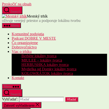
Preskočiť na obsah
Search
Mestský trhík
oživuje verejný priestor a podporuje lokálnu tvorbu
Menu
Komunitné podujatia
Podcast DOBRE V MESTE
Čo organizujeme
Dobrovoľníctvo
Viac o trhíku
Berbère lokálny tvorca
MIULEE – lokálny tvorca
HERBUSHKA lokálny tvorca
Mydielka od Domky lokálny tvorca
KOLOWRÁTOK lokálny tvorca
Kontakt
Menu
Search
Vyhľadať:
Zatvoriť vyhľadávanie