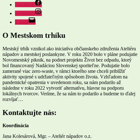
Facebook
Instagram
E-mail
O Mestskom trhíku
Mestský trhík vznikol ako iniciatíva občianskeho združenia Ateliéru
nápadov a mestskej poslankyne. V roku 2020 bolo v pláne podujatie
Novomestský piknik, na podnet projektu Život bez odpadu, ktorý
bol financovaný Nadáciou Slovenskej sporiteľne. Podujatie bolo
zamerané viac zero-waste, v rámci ktorého sme chceli priblížiť
aktivity spojené s udržateľným spôsobom života. Vzhľadom na
pandemické opatrenia v uvedenom roku, sa nám podarilo až
následne v roku 2022 vytvoriť alternatívu, hlavne na podporu
lokálnych tvorcov. Veríme, že sa nám to podarilo a budeme to ďalej
rozvíjať…
Kontaktujte nás:
Koordinácia
Jana Kolesárová, Mgr. – Ateliér nápadov o.z.