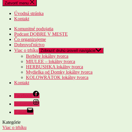
Zatvoriť menu
Úvodná stránka
Kontakt
Komunitné podujatia
Podcast DOBRE V MESTE
Čo organizujeme
Dobrovoľníctvo
Viac o trhíku
Zobraziť druhú úroveň navigácie
Berbère lokálny tvorca
MIULEE – lokálny tvorca
HERBUSHKA lokálny tvorca
Mydielka od Domky lokálny tvorca
KOLOWRÁTOK lokálny tvorca
Kontakt
Facebook
Instagram
E-mail
Kategórie
Viac o trhíku