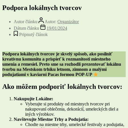
Podpora lokálnych tvorcov
Autor článku
Autor:
Organizátor
Dátum článku
19/01/2024
Pripnutý článok
Podpora lokálnych tvorcov je skvelý spôsob, ako posilniť
kreatívnu komunitu a prispieť k rozmanitosti miestneho
umenia a remesiel. Preto sme sa rozhodli prezentovať lokálnu
tvorbu na Mestskom trhíku letnom, zimnom a malými
podujatiami v kaviarni Pacas formou POP-UP
Ako môžem podporiť lokálnych tvorcov:
Nakupujte Lokálne:
Vyberajte si produkty od miestnych tvorcov pri
nakupovaní oblečenia, dekorácií, umeleckých diel a
iných výrobkov.
Navštevujte Miestne Trhy a Podujatia:
Chodte na miestne trhy, umelecké festivaly a podujatia,