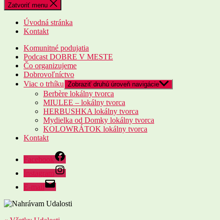
Zatvoriť menu
Úvodná stránka
Kontakt
Komunitné podujatia
Podcast DOBRE V MESTE
Čo organizujeme
Dobrovoľníctvo
Viac o trhíku
Zobraziť druhú úroveň navigácie
Berbère lokálny tvorca
MIULEE – lokálny tvorca
HERBUSHKA lokálny tvorca
Mydielka od Domky lokálny tvorca
KOLOWRÁTOK lokálny tvorca
Kontakt
Facebook
Instagram
E-mail