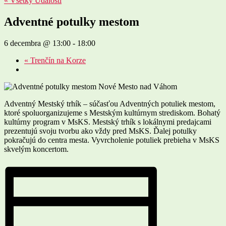
« Všetky Udalosti
Adventné potulky mestom
6 decembra @ 13:00
-
18:00
«
Trenčín na Korze
Adventný Mestský trhík – súčasťou Adventných potuliek mestom,
ktoré spoluorganizujeme s Mestským kultúrnym strediskom. Bohatý
kultúrny program v MsKS. Mestský trhík s lokálnymi predajcami
prezentujú svoju tvorbu ako vždy pred MsKS. Ďalej potulky
pokračujú do centra mesta. Vyvrcholenie potuliek prebieha v MsKS
skvelým koncertom.