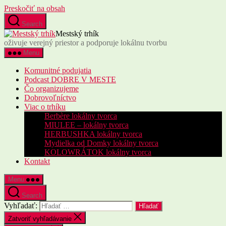
Preskočiť na obsah
Search
Mestský trhík
oživuje verejný priestor a podporuje lokálnu tvorbu
Menu
Komunitné podujatia
Podcast DOBRE V MESTE
Čo organizujeme
Dobrovoľníctvo
Viac o trhíku
Berbère lokálny tvorca
MIULEE – lokálny tvorca
HERBUSHKA lokálny tvorca
Mydielka od Domky lokálny tvorca
KOLOWRÁTOK lokálny tvorca
Kontakt
Menu
Search
Vyhľadať:
Zatvoriť vyhľadávanie