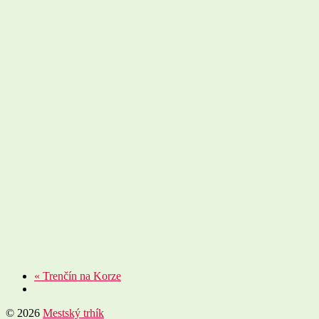
«
Trenčín na Korze
© 2026
Mestský trhík